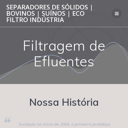
Skip
SEPARADORES DE SÓLIDOS |
to
BOVINOS | SUÍNOS | ECO
content
FILTRO INDÚSTRIA
Filtragem de
Efluentes
Nossa História
Fundada no início de 2004, o primeiro protótipo