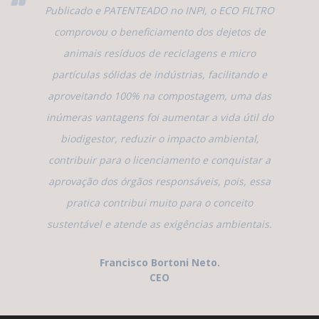
Publicado e PATENTEADO no INPI, o ECO FILTRO
comprovou o beneficiamento dos dejetos de
animais resíduos de reciclagens e micro
partículas sólidas de indústrias, facilitando e
aproveitando 100% na compostagem, uma das
inúmeras vantagens foi aumentar a vida útil do
biodigestor, reduzir o impacto ambiental,
contribuir para o licenciamento e conquistar a
aprovação dos órgãos responsáveis, pois, essa
pratica contribui muito para o conceito
sustentável e atende as exigências ambientais.
Francisco Bortoni Neto.
CEO