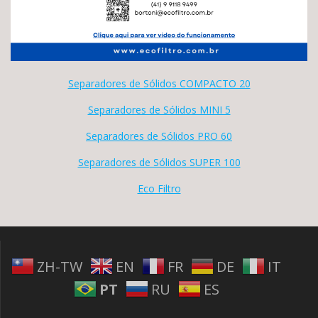
Separadores de Sólidos COMPACTO 20
Separadores de Sólidos MINI 5
Separadores de Sólidos PRO 60
Separadores de Sólidos SUPER 100
Eco Filtro
ZH-TW
EN
FR
DE
IT
PT
RU
ES